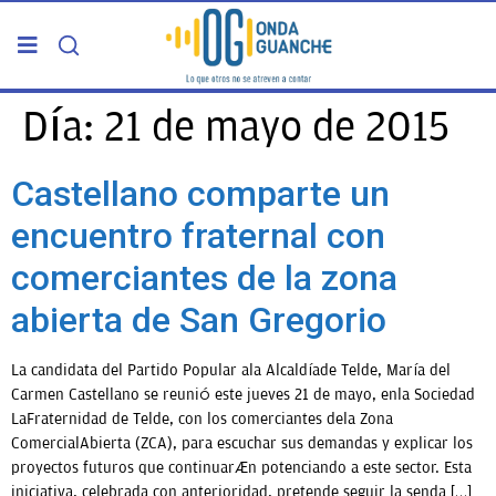
PORTADA
Día:
21 de mayo de 2015
TELDE
Castellano comparte un
encuentro fraternal con
GRAN CANARIA
comerciantes de la zona
CANARIAS
abierta de San Gregorio
5ª COLUMNA
La candidata del Partido Popular ala Alcaldíade Telde, María del
Carmen Castellano se reunió este jueves 21 de mayo, enla Sociedad
LaFraternidad de Telde, con los comerciantes dela Zona
CARTAS DEL DIRECTOR
ComercialAbierta (ZCA), para escuchar sus demandas y explicar los
proyectos futuros que continuarán potenciando a este sector. Esta
ENTREVISTAS
iniciativa, celebrada con anterioridad, pretende seguir la senda […]