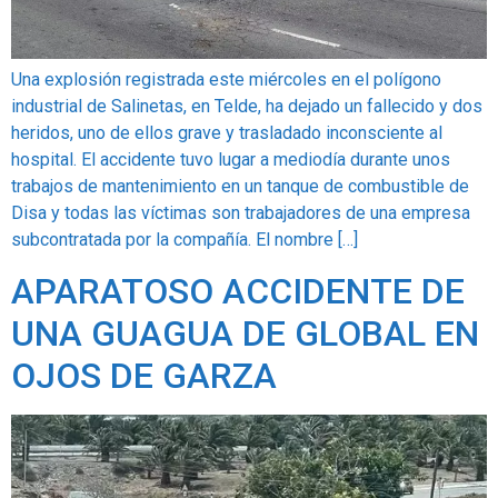
Una explosión registrada este miércoles en el polígono
industrial de Salinetas, en Telde, ha dejado un fallecido y dos
heridos, uno de ellos grave y trasladado inconsciente al
hospital. El accidente tuvo lugar a mediodía durante unos
trabajos de mantenimiento en un tanque de combustible de
Disa y todas las víctimas son trabajadores de una empresa
subcontratada por la compañía. El nombre […]
APARATOSO ACCIDENTE DE
UNA GUAGUA DE GLOBAL EN
OJOS DE GARZA