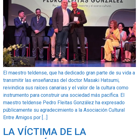
OPINIÓN
PROGRAMAS
El maestro teldense, que ha dedicado gran parte de su vida a
transmitir las enseñanzas del doctor Masaki Hatsumi,
reivindica sus raíces canarias y el valor de la cultura como
instrumento para construir una sociedad más pacífica. El
maestro teldense Pedro Fleitas González ha expresado
públicamente su agradecimiento a la Asociación Cultural
Entre Amigos por […]
LA VÍCTIMA DE LA