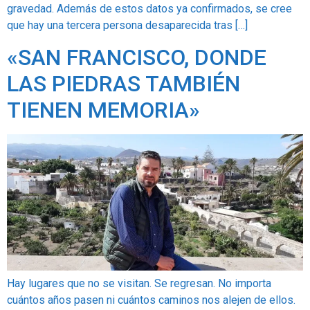
gravedad. Además de estos datos ya confirmados, se cree
que hay una tercera persona desaparecida tras […]
«SAN FRANCISCO, DONDE
LAS PIEDRAS TAMBIÉN
TIENEN MEMORIA»
Hay lugares que no se visitan. Se regresan. No importa
cuántos años pasen ni cuántos caminos nos alejen de ellos.