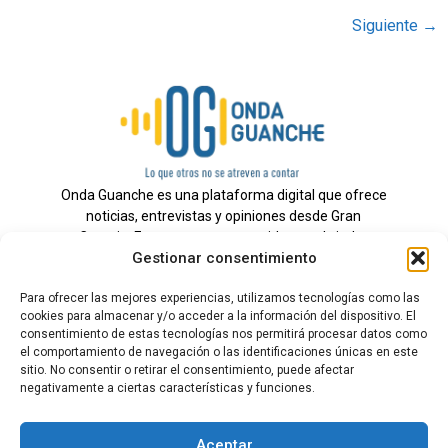
Siguiente
→
Onda Guanche es una plataforma digital que ofrece
noticias, entrevistas y opiniones desde Gran
Canaria. Estamos comprometidos con brindar
Gestionar consentimiento
información veraz y un periodismo independiente a
nuestra audiencia.
Para ofrecer las mejores experiencias, utilizamos tecnologías como las
cookies para almacenar y/o acceder a la información del dispositivo. El
consentimiento de estas tecnologías nos permitirá procesar datos como
el comportamiento de navegación o las identificaciones únicas en este
Todos los derechos reservados.
sitio. No consentir o retirar el consentimiento, puede afectar
Radio
negativamente a ciertas características y funciones.
Contacto
Aceptar