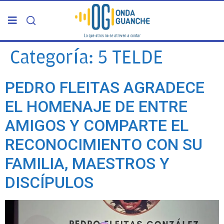
PORTADA
Categoría:
5 TELDE
TELDE
PEDRO FLEITAS AGRADECE
EL HOMENAJE DE ENTRE
GRAN CANARIA
AMIGOS Y COMPARTE EL
CANARIAS
RECONOCIMIENTO CON SU
FAMILIA, MAESTROS Y
5ª COLUMNA
DISCÍPULOS
CARTAS DEL DIRECTOR
ENTREVISTAS