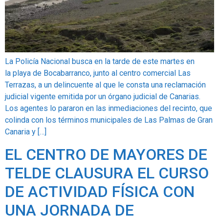
La Policía Nacional busca en la tarde de este martes en
la playa de Bocabarranco, junto al centro comercial Las
Terrazas, a un delincuente al que le consta una reclamación
judicial vigente emitida por un órgano judicial de Canarias.
Los agentes lo pararon en las inmediaciones del recinto, que
colinda con los términos municipales de Las Palmas de Gran
Canaria y […]
EL CENTRO DE MAYORES DE
TELDE CLAUSURA EL CURSO
DE ACTIVIDAD FÍSICA CON
UNA JORNADA DE