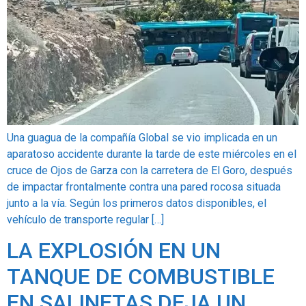
Una guagua de la compañía Global se vio implicada en un
aparatoso accidente durante la tarde de este miércoles en el
cruce de Ojos de Garza con la carretera de El Goro, después
de impactar frontalmente contra una pared rocosa situada
junto a la vía. Según los primeros datos disponibles, el
vehículo de transporte regular […]
LA EXPLOSIÓN EN UN
TANQUE DE COMBUSTIBLE
EN SALINETAS DEJA UN